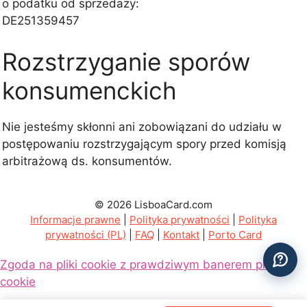
o podatku od sprzedaży:
DE251359457
Rozstrzyganie sporów
konsumenckich
Nie jesteśmy skłonni ani zobowiązani do udziału w
postępowaniu rozstrzygającym spory przed komisją
arbitrażową ds. konsumentów.
© 2026 LisboaCard.com
Informacje prawne
|
Polityka prywatności
|
Polityka
prywatności (PL)
|
FAQ
|
Kontakt
|
Porto Card
Zgoda na pliki cookie z prawdziwym banerem plików
cookie