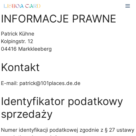
Przejdź
Me
do
INFORMACJE PRAWNE
treści
Patrick Kühne
Kolpingstr. 12
04416 Markkleeberg
Kontakt
E-mail: patrick@101places.de.de
Identyfikator podatkowy
sprzedaży
Numer identyfikacji podatkowej zgodnie z § 27 ustawy