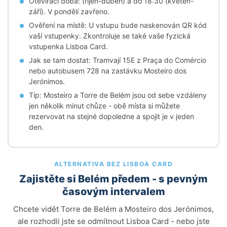
Otevírací doba: (říjen-duben) a do 18:30 (květen-
září). V pondělí zavřeno.
Ověření na místě: U vstupu bude naskenován QR kód
vaší vstupenky. Zkontroluje se také vaše fyzická
vstupenka Lisboa Card.
Jak se tam dostat: Tramvají 15E z Praça do Comércio
nebo autobusem 728 na zastávku Mosteiro dos
Jerónimos.
Tip: Mosteiro a Torre de Belém jsou od sebe vzdáleny
jen několik minut chůze - obě místa si můžete
rezervovat na stejné dopoledne a spojit je v jeden
den.
ALTERNATIVA BEZ LISBOA CARD
Zajistěte si Belém předem - s pevným
časovým intervalem
Chcete vidět Torre de Belém a Mosteiro dos Jerónimos,
ale rozhodli jste se odmítnout Lisboa Card - nebo jste