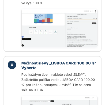
ve výši 100 %.
Možnost slevy
„LISBOA CARD 100.00 %“
6
Vyberte
Pod každým tipem najdete sekci
„SLEVY“
.
Zaškrtněte políčko vedle
„LISBOA CARD 100.00
%“
pro každou vstupenku zvlášť. Tím se cena
sníží na 0 EUR.