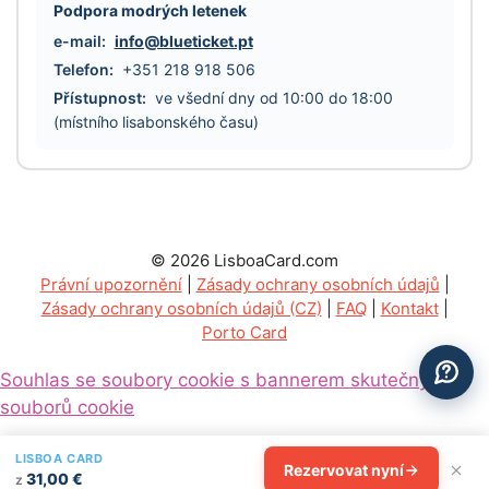
Podpora modrých letenek
e-mail:
info@blueticket.pt
Telefon:
+351 218 918 506
Přístupnost:
ve všední dny od 10:00 do 18:00
(místního lisabonského času)
© 2026 LisboaCard.com
Právní upozornění
|
Zásady ochrany osobních údajů
|
Zásady ochrany osobních údajů (CZ)
|
FAQ
|
Kontakt
|
Porto Card
Souhlas se soubory cookie s bannerem skutečných
souborů cookie
LISBOA CARD
Rezervovat nyní
31,00 €
z