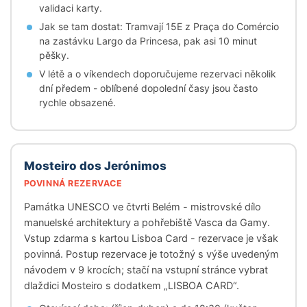
validaci karty.
Jak se tam dostat: Tramvají 15E z Praça do Comércio
na zastávku Largo da Princesa, pak asi 10 minut
pěšky.
V létě a o víkendech doporučujeme rezervaci několik
dní předem - oblíbené dopolední časy jsou často
rychle obsazené.
Mosteiro dos Jerónimos
POVINNÁ REZERVACE
Památka UNESCO ve čtvrti Belém - mistrovské dílo
manuelské architektury a pohřebiště Vasca da Gamy.
Vstup zdarma s kartou Lisboa Card - rezervace je však
povinná. Postup rezervace je totožný s výše uvedeným
návodem v 9 krocích; stačí na vstupní stránce vybrat
dlaždici Mosteiro s dodatkem „LISBOA CARD“.