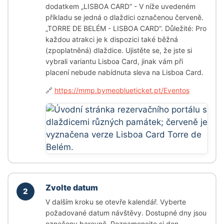
dodatkem
„LISBOA CARD“
- V níže uvedeném
příkladu se jedná o dlaždici označenou červeně.
„TORRE DE BELÉM - LISBOA CARD“
. Důležité: Pro
každou atrakci je k dispozici také běžná
(zpoplatněná) dlaždice. Ujistěte se, že jste si
vybrali variantu Lisboa Card, jinak vám při
placení nebude nabídnuta sleva na Lisboa Card.
🔗
https://mmp.bymeoblueticket.pt/Eventos
Zvolte datum
2
V dalším kroku se otevře kalendář. Vyberte
požadované datum návštěvy. Dostupné dny jsou
označeny barevně. Poznamenejte si den