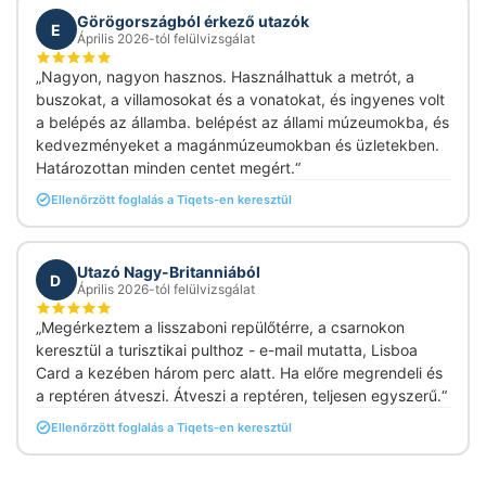
Görögországból érkező utazók
E
Április 2026-tól felülvizsgálat
„Nagyon, nagyon hasznos. Használhattuk a metrót, a
buszokat, a villamosokat és a vonatokat, és ingyenes volt
a belépés az államba. belépést az állami múzeumokba, és
kedvezményeket a magánmúzeumokban és üzletekben.
Határozottan minden centet megért.“
Ellenőrzött foglalás a Tiqets-en keresztül
Utazó Nagy-Britanniából
D
Április 2026-tól felülvizsgálat
„Megérkeztem a lisszaboni repülőtérre, a csarnokon
keresztül a turisztikai pulthoz - e-mail mutatta, Lisboa
Card a kezében három perc alatt. Ha előre megrendeli és
a reptéren átveszi. Átveszi a reptéren, teljesen egyszerű.“
Ellenőrzött foglalás a Tiqets-en keresztül