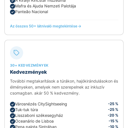
A Királyi Kincstár múzeuma
Mafra és Ajuda Nemzeti Palotája
Panteão Nacional
Az összes 50+ látnivaló megtekintése
30+ KEDVEZMÉNYEK
Kedvezmények
További megtakarítások a túrákon, hajókirándulásokon és
élményeken, amelyek nem szerepelnek az inkluzív
csomagban. akár 50 % kedvezmény.
Városnézés CitySightseeing
-25 %
Tuk-tuk túra
-25 %
Lisszaboni székesegyház
-20 %
Oceanário de Lisboa
-15 %
Pena palota Sintrában
-10 %