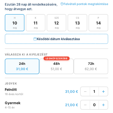
Felvételi pontok megtekintése
Ezután 28 nap áll rendelkezésére,
hogy átvegye azt.
H
K
SZE
CS
P
10
11
12
13
14
aug
aug
aug
aug
aug
Későbbi dátum kiválasztása
VÁLASSZA KI A KIFEJEZÉST
LEGNÉPSZERŰBB
24h
48h
72h
31,00 €
51,00 €
62,00 €
JEGYEK
Felnőtt
1
31,00 €
16 éves kortól
Gyermek
0
21,00 €
4-15 év