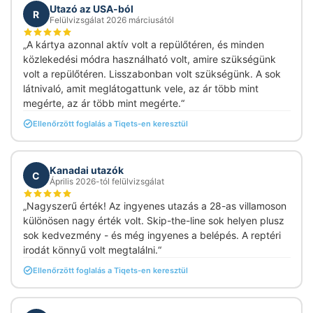
Utazó az USA-ból
R
Felülvizsgálat 2026 márciusától
„A kártya azonnal aktív volt a repülőtéren, és minden
közlekedési módra használható volt, amire szükségünk
volt a repülőtéren. Lisszabonban volt szükségünk. A sok
látnivaló, amit meglátogattunk vele, az ár több mint
megérte, az ár több mint megérte.“
Ellenőrzött foglalás a Tiqets-en keresztül
Kanadai utazók
C
Április 2026-tól felülvizsgálat
„Nagyszerű érték! Az ingyenes utazás a 28-as villamoson
különösen nagy érték volt. Skip-the-line sok helyen plusz
sok kedvezmény - és még ingyenes a belépés. A reptéri
irodát könnyű volt megtalálni.“
Ellenőrzött foglalás a Tiqets-en keresztül