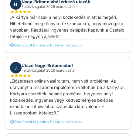
Nagy-Britanniából érkező utazók
H
Felülvizsgálat 2026 márciusától
„A kártya már csak a helyi közlekedés miatt is megéri.
Hihetetlenül megkönnyítette számunkra, hogy mozogni a
városban. Ráadásul ingyenes belépést kaptunk a Castelo
tetején - nagyon ajánlott.“
Ellenőrzött foglalás a Tiqets-en keresztül
Utazó Nagy-Britanniából
J
Felülvizsgálat 2026 márciusától
„Előzetesen online vásároltam, nem volt probléma. Az
utalványt a lisszaboni repülőtéren váltották be a kártyára.
Kártyára cserélték, semmi probléma. Ingyenes helyi
közlekedés, ingyenes vagy kedvezményes belépés
számtalan látnivalóba. számtalan látnivalóhoz -
Lisszabonban kötelező.“
Ellenőrzött foglalás a Tiqets-en keresztül