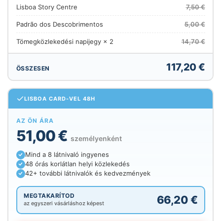
Lisboa Story Centre
7,50 €
Padrão dos Descobrimentos
5,00 €
Tömegközlekedési napijegy × 2
14,70 €
117,20 €
ÖSSZESEN
LISBOA CARD-VEL 48H
AZ ÖN ÁRA
51,00 €
személyenként
Mind a 8 látnivaló ingyenes
48 órás korlátlan helyi közlekedés
42+ további látnivalók és kedvezmények
MEGTAKARÍTOD
66,20 €
az egyszeri vásárláshoz képest