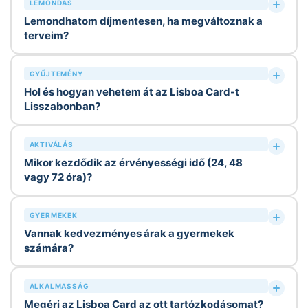
LEMONDÁS
Lemondhatom díjmentesen, ha megváltoznak a
terveim?
GYŰJTEMÉNY
Hol és hogyan vehetem át az Lisboa Card-t
Lisszabonban?
AKTIVÁLÁS
Mikor kezdődik az érvényességi idő (24, 48
vagy 72 óra)?
GYERMEKEK
Vannak kedvezményes árak a gyermekek
számára?
ALKALMASSÁG
Megéri az Lisboa Card az ott tartózkodásomat?