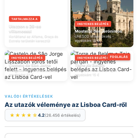
TARTALMAZZA A
INGYENES BELÉPÉS
Utazzon a 28-as
villamossal
Mosteiro dos Jerónimos
Korlátlanul az Alfama, Graça és
UNESCO Világörökség -
Estrela területén keresztül
egyébként 18 €
FOGLALÁS
INGYENES BELÉPÉS
INGYENES BELÉPÉS
Castelo de São Jorge
Torre de Belém
A legjobb kilátás Lisszabonra -
UNESCO műemlék a Tajón -
egyébként 17 €
egyébként 15 €
VALÓDI ÉRTÉKELÉSEK
Az utazók véleménye az Lisboa Card-ről
★
★
★
★
☆
4.2
26.456
értékelés