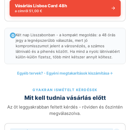
Vásárlás Lisboa Card 48h
a címről
51,00 €
Két nap Lisszabonban - a kompakt megoldás: a 48 órás
jegy a legnépszerűbb választás, mert jó
kompromisszumot jelent a városnézés, a számos
látnivaló és a pihenés között. Ha mind a nyolc látnivalóért
külön-külön fizetsz, több mint kétszer annyit költesz.
Egyéb tervek? - Egyéni megtakarítások kiszámítása
GYAKRAN ISMÉTELT KÉRDÉSEK
Mit kell tudnia vásárlás előtt
Az öt leggyakrabban feltett kérdés - röviden és őszintén
megválaszolva.