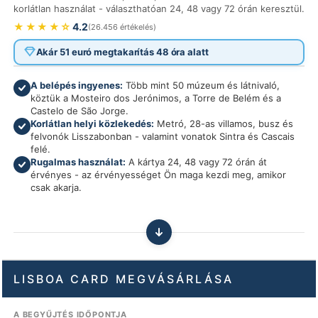
korlátlan használat - választhatóan 24, 48 vagy 72 órán keresztül.
★
★
★
★
☆
4.2
26.456
értékelés
Akár 51 euró megtakarítás 48 óra alatt
A belépés ingyenes:
Több mint 50 múzeum és látnivaló,
köztük a Mosteiro dos Jerónimos, a Torre de Belém és a
Castelo de São Jorge.
Korlátlan helyi közlekedés:
Metró, 28-as villamos, busz és
felvonók Lisszabonban - valamint vonatok Sintra és Cascais
felé.
Rugalmas használat:
A kártya 24, 48 vagy 72 órán át
érvényes - az érvényességet Ön maga kezdi meg, amikor
csak akarja.
LISBOA CARD MEGVÁSÁRLÁSA
A BEGYŰJTÉS IDŐPONTJA