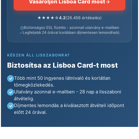
Vásároljon Lisboa Card most
★
★
★
★
☆
4.2
26.456
értékelés
Biztonságos SSL fizetés - azonnali utalvány e-mailben
Legfeljebb 24 órával korábban díjmentesen lemondható.
KÉSZEN ÁLL LISSZABONRA?
Biztosítsa az Lisboa Card-t most
Több mint 50 ingyenes látnivaló és korlátlan
tömegközlekedés.
Utalvány azonnal e-mailben - 28 nap a lisszaboni
átvételig.
Díjmentes lemondás a kiválasztott átvételi időpont
előtt 24 órával.