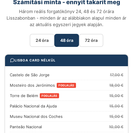
Számítási minta - ennyit takarít meg
Három reális forgatókönyv 24, 48 és 72 órára
Lisszabonban - minden ár az alábbiakon alapul minden ár
az aktuális egyszeri jegyek alapján.
24 óra
48 óra
72 óra
LISBOA CARD NÉLKÜL
Castelo de São Jorge
17,00 €
Mosteiro dos Jerónimos
18,00 €
FOGLALÁS
Torre de Belém
15,00 €
FOGLALÁS
Palácio Nacional da Ajuda
15,00 €
Museu Nacional dos Coches
15,00 €
Panteão Nacional
10,00 €