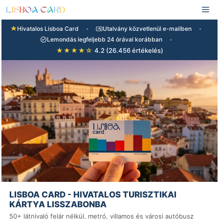
Ugrás
Me
a
tartalomra
Hivatalos Lisboa Card
Utalvány közvetlenül e-mailben
Lemondás legfeljebb 24 órával korábban
★
★
★
★
☆
4.2
26.456
értékelés
LISBOA CARD - HIVATALOS TURISZTIKAI
KÁRTYA LISSZABONBA
50+ látnivaló felár nélkül, metró, villamos és városi autóbusz