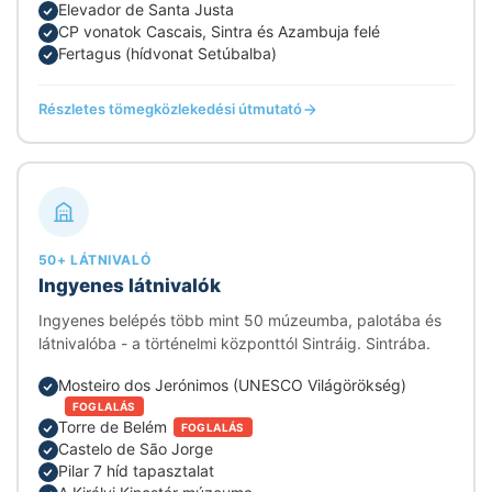
Elevador de Santa Justa
CP vonatok Cascais, Sintra és Azambuja felé
Fertagus (hídvonat Setúbalba)
Részletes tömegközlekedési útmutató
50+ LÁTNIVALÓ
Ingyenes látnivalók
Ingyenes belépés több mint 50 múzeumba, palotába és
látnivalóba - a történelmi központtól Sintráig. Sintrába.
Mosteiro dos Jerónimos (UNESCO Világörökség)
FOGLALÁS
Torre de Belém
FOGLALÁS
Castelo de São Jorge
Pilar 7 híd tapasztalat